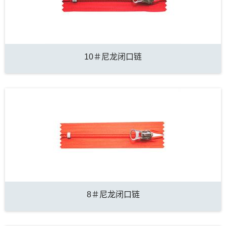
10＃尼龙闭口链
8＃尼龙闭口链