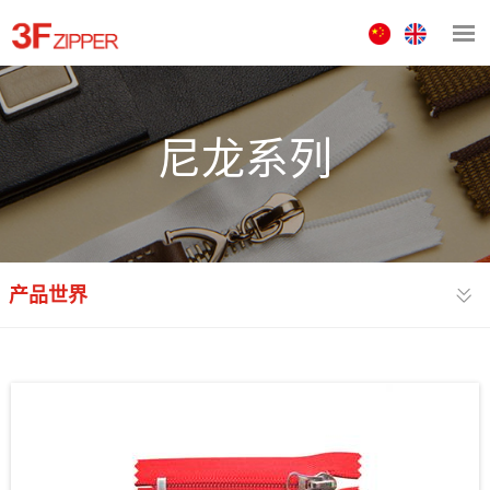
中
ENGLISH
文
版
尼龙系列
产品世界