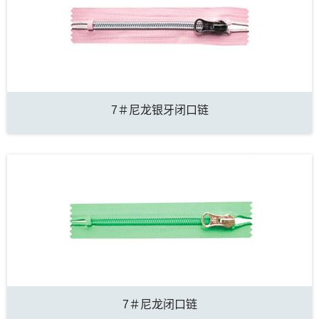
7＃尼龙银牙闭口链
7＃尼龙闭口链